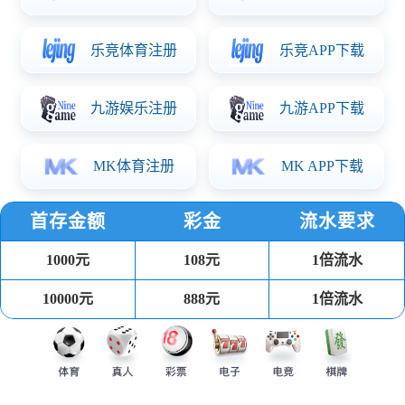
了本地化技术与客服团队，确保每位用户都能获得便捷、可
靠的服务体验。
截至目前，华体会体育 已拥有超
100 万+
注册用户，服务网
络覆盖十余国家与地区，日均访问量持续增长，深受广大体
育爱好者喜爱。
我们将继续秉持“
技术创新、用户至上、安全高效
”的理念，
持续优化产品架构与内容体验，致力于成为全球领先的华体
会体育平台。