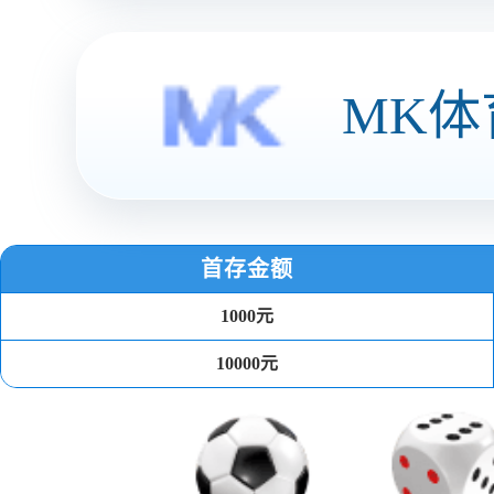
华体会体育
华体会体育-华体会（中国） ✅eson
推荐✅「2026好运滚滚」🔰【官方授
权】🔰 成立于2014年9月，注册资金
suppo
6500万，是一家生产各类体育器材的
制造商厂家，是一家集科研、生产、
销售为一体的体育器材产品企业。华
体会体育-华体会（中国）只有注重产
品质量，才可以走得更远，才可以赢
得未来。我们公司用优良的产品为广
大客户提供体育赛事服务和新型体育
器材制品！