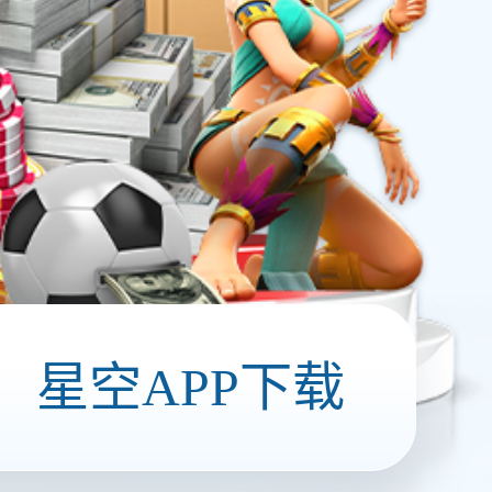
裁判们重点分析了事发瞬间的动
判指出，这类动作无论是否触
调：“即便球员无意伤人，但
认定防守球员没有收脚意图，