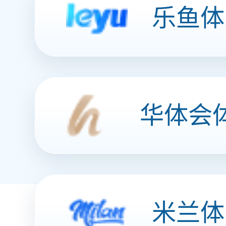
明确化的背景下，红牌判罚
对于球迷来说，理解规则背
分享到：
上一篇
国米与尤文图斯意大利杯半决赛
你可能感兴趣的内容