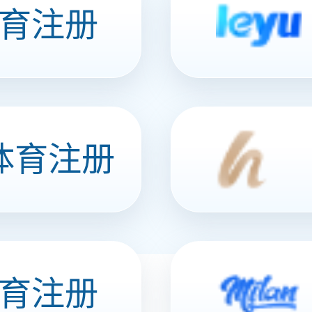
的精准度正在提升。对于球员而言，适应这种高强度规则执行，
后的逻辑，或许比单纯质疑判罚更有助于享受比赛本身。
冲…
中