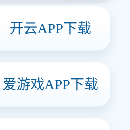
值主裁判在做出决定前，曾与
与“受伤程度”的关联性。一位
作是否达到‘危及对手安全’的
了减少明显误判。这次介入恰恰
阵型，原本流畅的攻防转换被
境下，往往容易因紧张而出现
所有球员，世界杯级别的对抗
件也促使后续球队在战术部署
析表明，在VAR辅助和规则