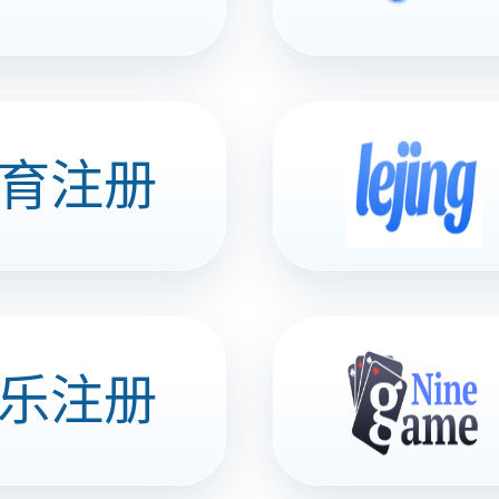
，轮
维尔赛道拉开帷幕，这座只有0....
，裁
人的一场焦点战中，字母哥扬尼...
防御
初经历了一场意料之外的教练...
，马
亚马以来，一直将其视为未来十...