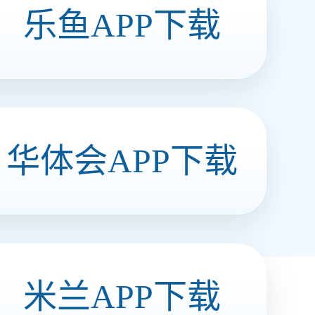
是迈向顶级赛事的必修课。而
下一篇
国跳水队vs英国队：世锦赛双人项