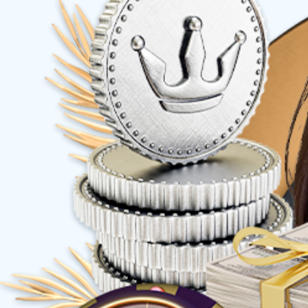
首页
体育报道
正
2026年世界杯揭幕战在万
30分钟，主裁判直接出示红
像与规则细节，对红牌的是