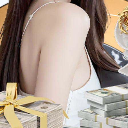
文
众期待中拉开帷幕，东道主与劲旅之间的对决却因一张颇具争议的
牌将一名防守球员罚下，瞬间改变了场上局势。针对这一判罚，
非曲直进行了深度解析。