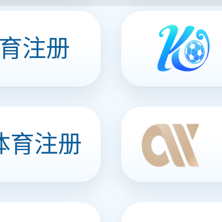
性：从“争议”到“确证”
集中于裁判是否过于严厉。前裁判们通过视频回放分析指出，当
行沟通，并亲自在场边回看。VAR的关键作用是确认了“接触点”
罚的难点在于瞬间判断，VAR提供了多角度慢放，让裁判能确认动
杯揭幕战的关注度极高，VAR的存在不是为了制造争议，而是为
连锁反应：比赛走向的“分水岭”
赛的进程，更引发了关于战术纪律的讨论。被罚下一方被迫收缩
洞最终导致失球。前裁判们分析，防守球员在揭幕战这种高压环
揭幕战的裁判指出：“红牌判罚的震慑作用不应被忽视，它提醒
动作失控，裁判有义务用最严厉的手段维护比赛公平。”这起事
性。
判罚的争议，终将被裁判团队的专业解读所淡化。前裁判们的分